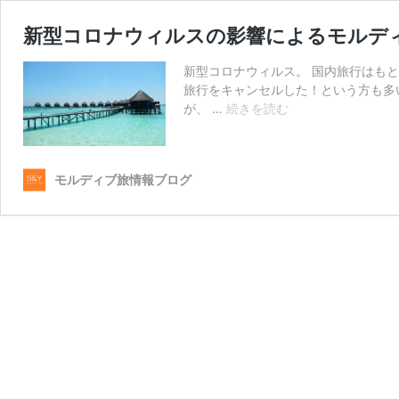
新型コロナウィルスの影響によるモルディ
新型コロナウィルス。 国内旅行はも
旅行をキャンセルした！という方も多い
新
が、 …
続きを読む
型
コ
ロ
モルディブ旅情報ブログ
ナ
ウ
ィ
ル
ス
の
影
響
に
よ
る
モ