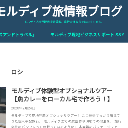
モルディブ旅情報ブロ
モルディブ旅行観光情報満載。旅行会社ならではおすすめも。
ーズアンドトラベル」
モルディブ現地ビジネスサポート S&Y
ロシ
モルディブ体験型オプショナルツアー
【魚カレーをローカル宅で作ろう！】
2020年2月24日
モルディブで現地発着オプショナルツアー！ ここ最近すっかり増えて
きた個人手配旅行。 モルディブまでの航空券や現地での宿泊を、 旅行
会社のパンフレットの載っているような 日本発着のパッケージツアー