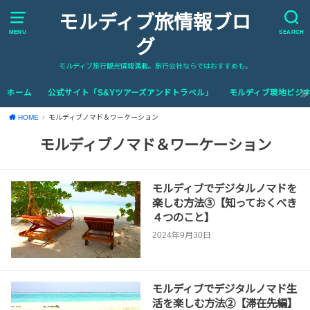
モルディブ旅情報ブロ
MENU
SEARCH
グ
モルディブ旅行観光情報満載。旅行会社ならではおすすめも。
ホーム
公式サイト「S&Yツアーズアンドトラベル」
モルディブ現地ビジネ
HOME
モルディブノマド＆ワーケーション
モルディブノマド＆ワーケーション
モルディブでデジタルノマドを
楽しむ方法③【知っておくべき
４つのこと】
2024年9月30日
モルディブでデジタルノマド生
活を楽しむ方法②【滞在先編】