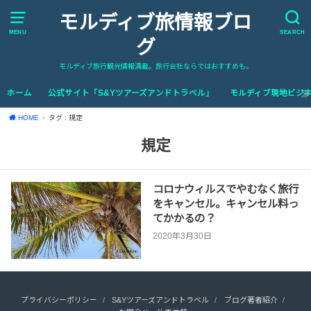
モルディブ旅情報ブロ
MENU
SEARCH
グ
モルディブ旅行観光情報満載。旅行会社ならではおすすめも。
ホーム
公式サイト「S&Yツアーズアンドトラベル」
モルディブ現地ビジネ
HOME
タグ : 規定
規定
コロナウィルスでやむなく旅行
をキャンセル。キャンセル料っ
てかかるの？
2020年3月30日
プライバシーポリシー
S&Yツアーズアンドトラベル
ブログ著者紹介