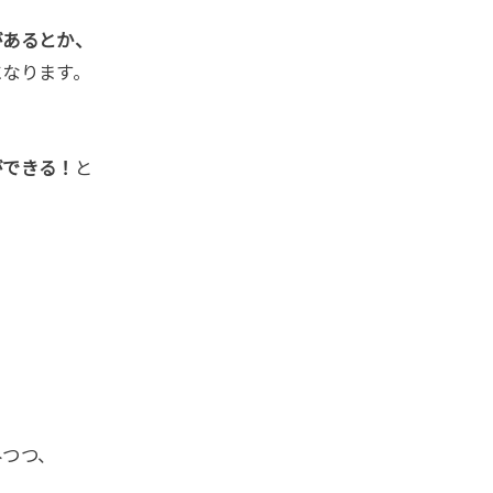
があるとか、
になります。
ができる！
と
みつつ、