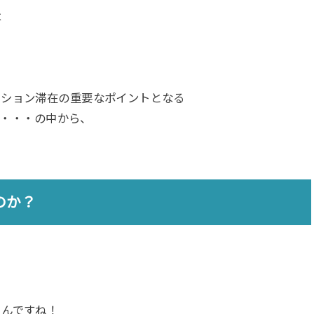
は
ーション滞在の重要なポイントとなる
ど・・・の中から、
のか？
るんですね！