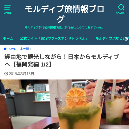
モルディブ旅情報ブロ
MENU
SEARCH
グ
モルディブ旅行観光情報満載。旅行会社ならではおすすめも。
ホーム
公式サイト「S&Yツアーズアンドトラベル」
モルディブ現地ビジネ
HOME
未分類
経由地で観光しながら！日本からモルディブ
へ【福岡発編 1/2】
2019年6月18日