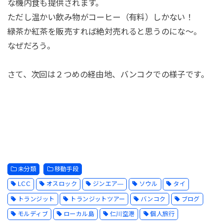
な機内食も提供されます。
ただし温かい飲み物がコーヒー（有料）しかない！
緑茶か紅茶を販売すれば絶対売れると思うのにな～。
なぜだろう。
さて、次回は２つめの経由地、バンコクでの様子です。
未分類
移動手段
LCC
オスロック
ジンエア―
ソウル
タイ
トランジット
トランジットツアー
バンコク
ブログ
モルディブ
ローカル島
仁川空港
個人旅行