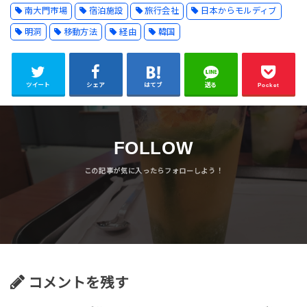
南大門市場
宿泊施設
旅行会社
日本からモルディブ
明洞
移動方法
経由
韓国
ツイート
シェア
はてブ
送る
Pocket
FOLLOW
コメントを残す