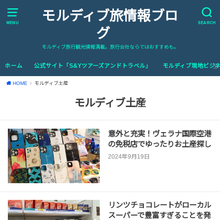
モルディブ旅情報ブロ
MENU
SEARCH
グ
モルディブ旅行観光情報満載。旅行会社ならではおすすめも。
ホーム
公式サイト「S&Yツアーズアンドトラベル」
モルディブ現地ビジネ
HOME
モルディブ土産
モルディブ土産
意外と充実！ヴェラナ国際空港
の免税店でゆったりお土産探し
2024年9月19日
リンツチョコレートがローカル
スーパーで豊富すぎることを発